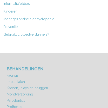
Informatiefolders
Kinderen
Mondgezondheid encyclopedie
Preventie
Gebruikt u bloedverdunners?
BEHANDELINGEN
Facings
Implantaten
Kronen, inlays en bruggen
Mondverzorging
Parodontitis
Protheses