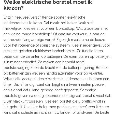
Welke elektrische borstel moet ik
kiezen?
Er zijn heel veel verschillende soorten elektrische
tandenborstels te koop. Dat maakt het kiezen vaak niet
makkelijker. Kies eerst voor een borstelkop. Wilt u poetsen met
een kleine ronde borstelkop? Of gaat uw voorkeur uit naar de
vertrouwde langwerpige vorm? Eigenlijk maakt u nu de keuze
voor het roterende of sonische systeem. Kies in ieder geval voor
een accugeladen elektrische tandenborstel. Ze functioneren
beter dan de varianten op batterijen. De exemplaren op batterijen
zijn minder effectief. Ze maken een beperkt aantal
poetsbewegingen en de kracht van de batterij is gering. Borstels
op batterijen zijn wel een handig alternatief voor op vakantie.
Vrijwel alle accugeladen elektrische tandenborstels hebben een
timer. Dat is handig, want dan krijgt u na twee minuten poetsen
een signaal dat u lang genoeg heeft gepoetst. Sommige
borstels geven na dertig seconden een signaal, zodat u weet dat
u van vlak kunt wisselen. Kies een borstel die u prettig vindt in
het gebruik. U zult er beter mee poetsen en u heeft een kleinere
kans dat u schade aanricht aan uw tanden of tandvlees. De beste