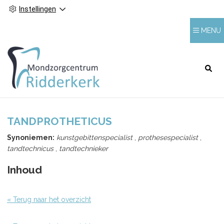
Instellingen
MENU
HOOFDMENU
TANDPROTHETICUS
Synoniemen:
kunstgebittenspecialist
,
prothesespecialist
,
tandtechnicus
,
tandtechnieker
Inhoud
« Terug naar het overzicht