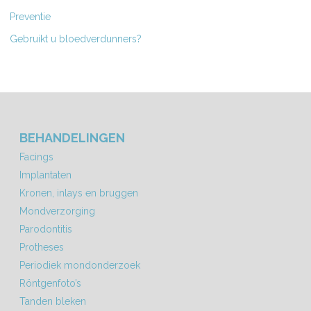
Preventie
Gebruikt u bloedverdunners?
BEHANDELINGEN
Facings
Implantaten
Kronen, inlays en bruggen
Mondverzorging
Parodontitis
Protheses
Periodiek mondonderzoek
Röntgenfoto’s
Tanden bleken